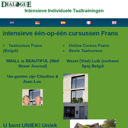
Intensieve Individuele Taaltrainingen
intensieve één-op-één cursussen Frans
Taalcursus Frans
Online Cursus Frans
(België)
Beste Taalcursus
SMALL is BEAUTIFUL
(Wall
Wezet (Visé) Luik (vorheen
Street Journal)
Spa) België
Uw gasten zijn Claudine &
Jean-Luc
U bent UNIEK! Uniek