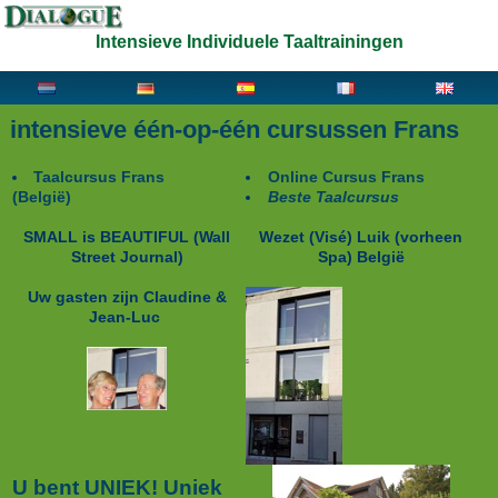
Intensieve Individuele Taaltrainingen
intensieve één-op-één cursussen Frans
Taalcursus Frans
Online Cursus Frans
(België)
Beste Taalcursus
SMALL is BEAUTIFUL
(Wall
Wezet (Visé) Luik (vorheen
Street Journal)
Spa) België
Uw gasten zijn Claudine &
Jean-Luc
U bent UNIEK! Uniek