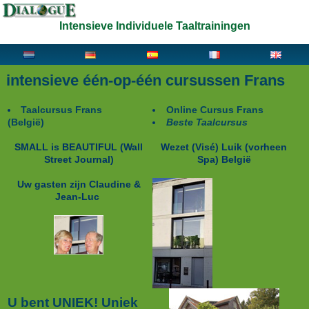
Intensieve Individuele Taaltrainingen
intensieve één-op-één cursussen Frans
Taalcursus Frans
Online Cursus Frans
(België)
Beste Taalcursus
SMALL is BEAUTIFUL
(Wall
Wezet (Visé) Luik (vorheen
Street Journal)
Spa) België
Uw gasten zijn Claudine &
Jean-Luc
U bent UNIEK! Uniek