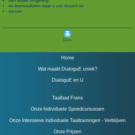
Een ideale omgeving,
de leerresultaten waar u van droomt en
succes.
Data
Home
Wat maakt DialoguE uniek?
DialoguE en U
Taalbad Frans
Onze Individuele Spoedcursussen
Onze Intensieve Individuele Taaltrainingen - Verblijven
Onze Prijzen