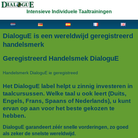
Intensieve Individuele Taaltrainingen
DialoguE is een wereldwijd geregistreerd
handelsmerk
Geregistreerd Handelsmek DialoguE
Handelsmerk DialoguE ie geregistreed
Het DialoguE label helpt u zinnig investeren in
taalcursussen. Welke taal u ook leert (Duits,
Engels, Frans, Spaans of Nederlands), u kunt
ervan op aan voor het beste gekozen te
hebben.
DialoguE garandeert zéér snelle vorderingen, zo goed
als zeker de snelste wereldwijd.