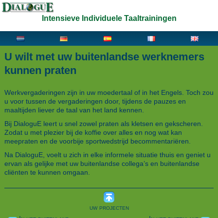
Intensieve Individuele Taaltrainingen
U wilt met uw buitenlandse werknemers
kunnen praten
Werkvergaderingen zijn in uw moedertaal of in het Engels. Toch zou
u voor tussen de vergaderingen door, tijdens de pauzes en
maaltijden liever de taal van het land kennen.
Bij DialoguE leert u snel zowel praten als kletsen en gekscheren.
Zodat u met plezier bij de koffie over alles en nog wat kan
meepraten en de voorbije sportwedstrijd becommentariëren.
Na DialoguE, voelt u zich in elke informele situatie thuis en geniet u
ervan als gelijke met uw buitenlandse collega’s en buitenlandse
cliënten te kunnen omgaan.
uw projecten