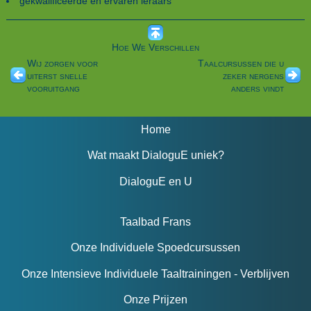
gekwalificeerde en ervaren leraars
Hoe We Verschillen
Wij zorgen voor
Taalcursussen die u
uiterst snelle
zeker nergens
vooruitgang
anders vindt
Home
Wat maakt DialoguE uniek?
DialoguE en U
Taalbad Frans
Onze Individuele Spoedcursussen
Onze Intensieve Individuele Taaltrainingen - Verblijven
Onze Prijzen