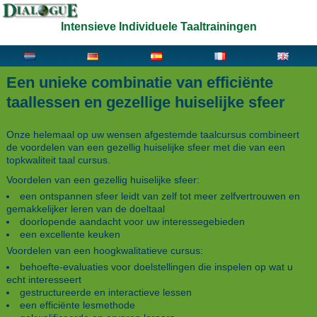
Intensieve Individuele Taaltrainingen
Een unieke combinatie van efficiënte
taallessen en gezellige huiselijke sfeer
Onze helemaal op uw wensen afgestemde taalcursus combineert
de voordelen van een gezellig huiselijke sfeer met die van een
topkwaliteit taal cursus.
Voordelen van een gezellig huiselijke sfeer:
een ontspannen sfeer leidt van zelf tot meer zelfvertrouwen en
gemakkelijker leren van de doeltaal
doorlopende aandacht voor uw interessegebieden
een excellente keuken
Voordelen van een hoogkwalitatieve cursus:
behoefte-evaluaties voor doelstellingen die inspelen op wat u
echt interesseert
gestructureerde en interactieve lessen
een efficiënte lesmethode