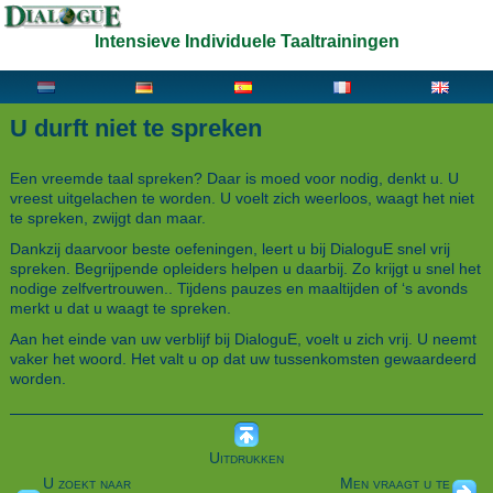
Intensieve Individuele Taaltrainingen
U durft niet te spreken
Een vreemde taal spreken? Daar is moed voor nodig, denkt u. U
vreest uitgelachen te worden. U voelt zich weerloos, waagt het niet
te spreken, zwijgt dan maar.
Dankzij daarvoor beste oefeningen, leert u bij DialoguE snel vrij
spreken. Begrijpende opleiders helpen u daarbij. Zo krijgt u snel het
nodige zelfvertrouwen.. Tijdens pauzes en maaltijden of ‘s avonds
merkt u dat u waagt te spreken.
Aan het einde van uw verblijf bij DialoguE, voelt u zich vrij. U neemt
vaker het woord. Het valt u op dat uw tussenkomsten gewaardeerd
worden.
Uitdrukken
U zoekt naar
Men vraagt u te