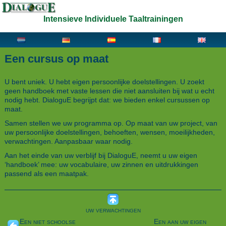
Intensieve Individuele Taaltrainingen
Een cursus op maat
U bent uniek. U hebt eigen persoonlijke doelstellingen. U zoekt
geen handboek met vaste lessen die niet aansluiten bij wat u echt
nodig hebt. DialoguE begrijpt dat: we bieden enkel cursussen op
maat.
Samen stellen we uw programma op. Op maat van uw project, van
uw persoonlijke doelstellingen, behoeften, wensen, moeilijkheden,
verwachtingen. Aanpasbaar waar nodig.
Aan het einde van uw verblijf bij DialoguE, neemt u uw eigen
‘handboek’ mee: uw vocabulaire, uw zinnen en uitdrukkingen
passend als een maatpak.
uw verwachtingen
Een niet schoolse
Een aan uw eigen