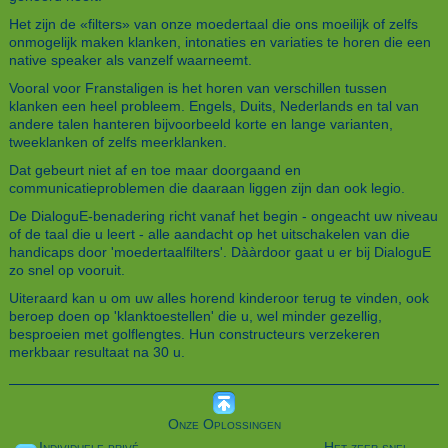
Het zijn de «filters» van onze moedertaal die ons moeilijk of zelfs
onmogelijk maken klanken, intonaties en variaties te horen die een
native speaker als vanzelf waarneemt.
Vooral voor Franstaligen is het horen van verschillen tussen
klanken een heel probleem. Engels, Duits, Nederlands en tal van
andere talen hanteren bijvoorbeeld korte en lange varianten,
tweeklanken of zelfs meerklanken.
Dat gebeurt niet af en toe maar doorgaand en
communicatieproblemen die daaraan liggen zijn dan ook legio.
De DialoguE-benadering richt vanaf het begin - ongeacht uw niveau
of de taal die u leert - alle aandacht op het uitschakelen van die
handicaps door 'moedertaalfilters'. Dààrdoor gaat u er bij DialoguE
zo snel op vooruit.
Uiteraard kan u om uw alles horend kinderoor terug te vinden, ook
beroep doen op 'klanktoestellen' die u, wel minder gezellig,
besproeien met golflengtes. Hun constructeurs verzekeren
merkbaar resultaat na 30 u.
Onze Oplossingen
Individuele privé-
Het zeer snel