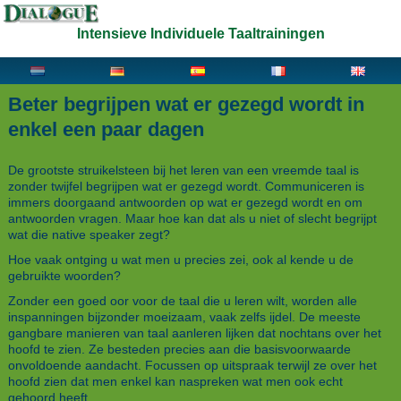
Intensieve Individuele Taaltrainingen
Beter begrijpen wat er gezegd wordt in
enkel een paar dagen
De grootste struikelsteen bij het leren van een vreemde taal is
zonder twijfel begrijpen wat er gezegd wordt. Communiceren is
immers doorgaand antwoorden op wat er gezegd wordt en om
antwoorden vragen. Maar hoe kan dat als u niet of slecht begrijpt
wat die native speaker zegt?
Hoe vaak ontging u wat men u precies zei, ook al kende u de
gebruikte woorden?
Zonder een goed oor voor de taal die u leren wilt, worden alle
inspanningen bijzonder moeizaam, vaak zelfs ijdel. De meeste
gangbare manieren van taal aanleren lijken dat nochtans over het
hoofd te zien. Ze besteden precies aan die basisvoorwaarde
onvoldoende aandacht. Focussen op uitspraak terwijl ze over het
hoofd zien dat men enkel kan naspreken wat men ook echt
gehoord heeft.