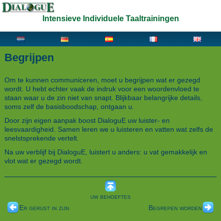
Intensieve Individuele Taaltrainingen
Begrijpen
Om te kunnen communiceren, moet u begrijpen wat er gezegd
wordt. U hebt echter vaak de indruk voor een woordenvloed te
staan waar u de zin niet van snapt. Blijkbaar belangrijke details,
soms zelf de basisboodschap, ontgaan u.
Door zijn eigen aanpak boost DialoguE uw luister- en
leesvaardigheid. Samen leren we u luisteren en vatten wat zelfs de
snelstsprekende vertelt.
Na uw verblijf bij DialoguE, luistert u anders: u vat gemakkelijk en
vlot wat er gezegd wordt.
uw behoeftes
Er gerust in zijn
Begrepen worden